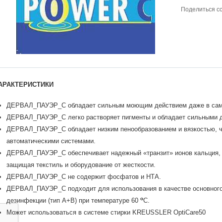
Поделиться с
АРАКТЕРИСТИКИ
ДЕРВАЛ_ПАУЭР_С обладает сильным моющим действием даже в самы
ДЕРВАЛ_ПАУЭР_С легко растворяет пигменты и обладает сильными 
ДЕРВАЛ_ПАУЭР_С обладает низким пенообразованием и вязкостью, чт
автоматическими системами.
ДЕРВАЛ_ПАУЭР_С обеспечивает надежный «транзит» ионов кальция, 
защищая текстиль и оборудование от жесткости.
ДЕРВАЛ_ПАУЭР_С не содержит фосфатов и НТА.
ДЕРВАЛ_ПАУЭР_С подходит для использования в качестве основного
o
дезинфекции (тип А+В) при температуре 60
С.
Может использоваться в системе стирки KREUSSLER OptiCare50