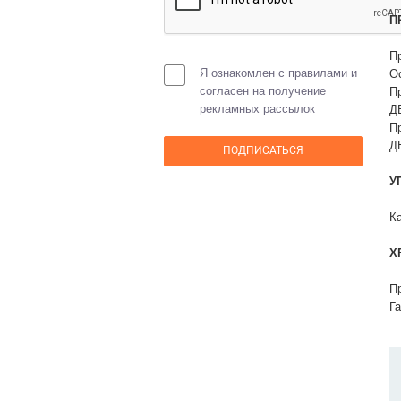
П
Пр
Я ознакомлен с правилами и
Ос
согласен на получение
П
рекламных рассылок
Д
П
Д
У
Ка
Х
П
Г