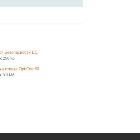
рт Безопасности ЕС
: 256 Кб
а стирки OptiCare50
: 3.3 Мб