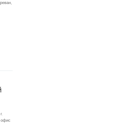
Ереван,
й
г.
 офис