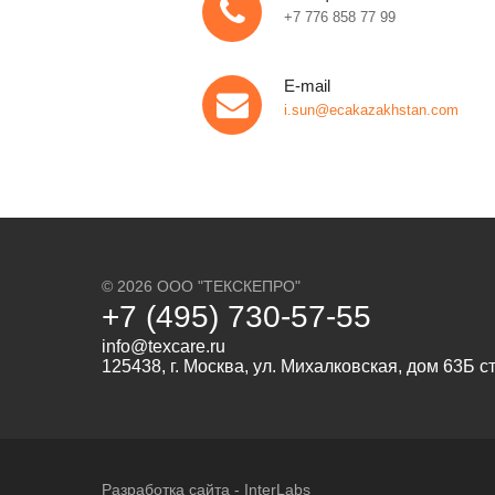
+7 776 858 77 99
E-mail
i.sun@ecakazakhstan.com
© 2026 ООО "ТЕКСКЕПРО"
+7 (495) 730-57-55
info@texcare.ru
125438, г. Москва, ул. Михалковская, дом 63Б
Разработка сайта -
InterLabs