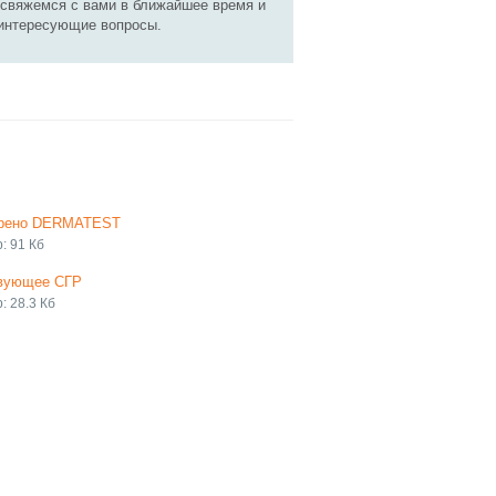
 свяжемся с вами в ближайшее время и
 интересующие вопросы.
рено DERMATEST
: 91 Кб
вующее СГР
: 28.3 Кб