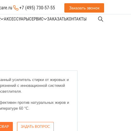
care.ru
+7 (495) 730-57-55
Заказать звонок
Е
АКСЕССУАРЫ
СЕРВИС
ЗАКАЗАТЬ
КОНТАКТЫ
анный усилитель стирки от жировых и
рязнений с инновационной системой
осветлителя.
фективен против натуральных жиров и
мпературе 60 °С.
ТОВАР
ЗАДАТЬ ВОПРОС