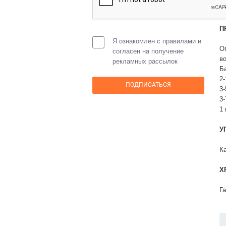
П
Я ознакомлен с правилами и
О
согласен на получение
в
рекламных рассылок
Б
2-
3-
3-
1
У
Ка
Х
Г