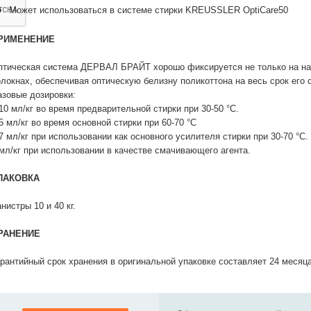
Может использоваться в системе стирки KREUSSLER OptiCare50
РИМЕНЕНИЕ
птическая система ДЕРВАЛ БРАЙТ хорошо фиксируется не только на нат
олокнах, обеспечивая оптическую белизну поликоттона на весь срок его 
азовые дозировки:
10 мл/кг во время предварительной стирки при 30-50 °С.
5 мл/кг во время основной стирки при 60-70 °С
7 мл/кг при использовании как основного усилителя стирки при 30-70 °С.
 мл/кг при использовании в качестве смачивающего агента.
ПАКОВКА
нистры 10 и 40 кг.
РАНЕНИЕ
арантийный срок хранения в оригинальной упаковке составляет 24 месяца