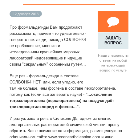
12 декабря 2013
Про формальдегиды Вам продолжают
рассказывать, причем что удивительно -
ЗАДАТЬ
говорят о них люди, никогда СОЛВОНК4
ВОПРОС
не пробовавшие, мнению и
исследованиям крупнейших мировых
Наши специалисты
лабораторий недоверяющие и идущие
ответят на любой
своим "сакральным" особенным путём...
интересующий
вопрос по услуге
Еще раз - формальдегида в составе
СОЛВОНК4 НЕТ, или, если угодно, его
там не больше, чем фосгена в составе перхлорэтилена,
потому как (если все же верить науке)
- "...окисление
тетрахлорэтилена (перхлорэтилена) на воздухе даёт
трихлорацетилхлорид и фосген...".
И раз уж зашла речь о Силиконе Д5, одном из многих
альтернативных растворителей химической чистки, прошу
обратить Ваше внимание на информацию, размещенную на
официальном сайте www.greenearthcleaning.com и явно