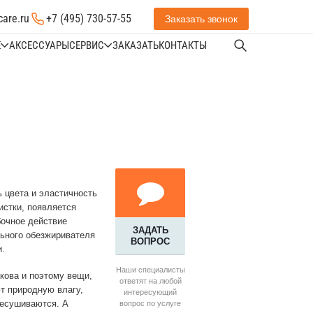
care.ru
+7 (495) 730-57-55
Заказать звонок
Е
АКСЕССУАРЫ
СЕРВИС
ЗАКАЗАТЬ
КОНТАКТЫ
 цвета и эластичность
истки, появляется
очное действие
ЗАДАТЬ
льного обезжиривателя
ВОПРОС
и.
Наши специалисты
кова и поэтому вещи,
ответят на любой
т природную влагу,
интересующий
ресушиваются. А
вопрос по услуге