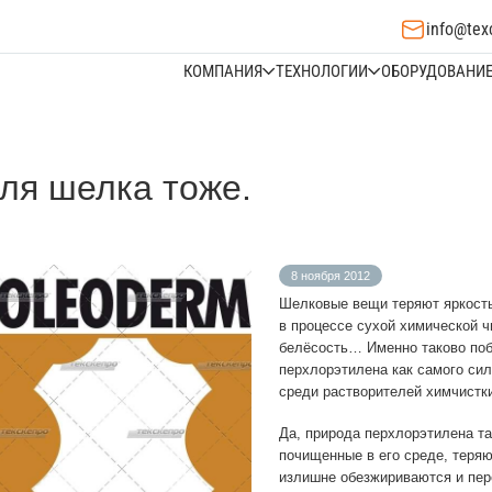
info@tex
КОМПАНИЯ
ТЕХНОЛОГИИ
ОБОРУДОВАНИ
я шелка тоже.
8 ноября 2012
Шелковые вещи теряют яркость
в процессе сухой химической ч
белёсость… Именно таково поб
перхлорэтилена как самого си
среди растворителей химчистк
Да, природа перхлорэтилена та
почищенные в его среде, теряю
излишне обезжириваются и пе