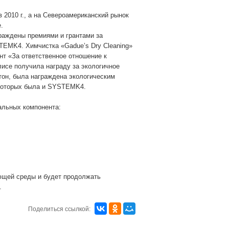
 2010 г., а на Североамериканский рынок
.
раждены премиями и грантами за
TEMK4. Химчистка «Gadue’s Dry Cleaning»
нт «За ответственное отношение к
лисе получила награду за экологичное
гтон, была награждена экологическим
е которых была и SYSTEMK4.
кальных компонента:
ющей среды и будет продолжать
.
Поделиться ссылкой: