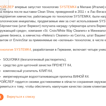
РОЙСЛЕР
впервые запустил технологию
SYSTEMK4
в Милане (Италия) в
а попала после выставки Clean Show, проведенной в 2011 г. в Лас-Вегасе
редприятия химчистки, работающие по технологии SYSTEMK4, были наг
кологические инициативы, продвигаемые ими за счет использования SYS
 Бёрлингтоне (штат Вермонт) получила награду губернатора штата Вермо
кружающей среде», компания «St. Croix/White Way Cleaners» в Миннеапо
едение бизнеса, а химчистка «Helena’s Cleaners» из Сиэтла, штат Вашин
рантом от EnviroStar за применяемые ею «зеленые» технологии, в числ
ехнология SYSTEMK4
, разработанная в Германии, включает четыре уни
SOLVONK4 (безгалогеновый растворитель),
средство для щеточной зачистки ПРЕНЕТТ К4,
комплексный усилитель КЛИП К4,
импрегнирующая водоотталкивающая пропитка ВИНОЙ К4.
РОЙСЛЕР гордится своими достижениями в области сохранения окружа
тремиться к тому, чтобы обеспечить наилучшее качество своим клиентам
Вернуться к списку