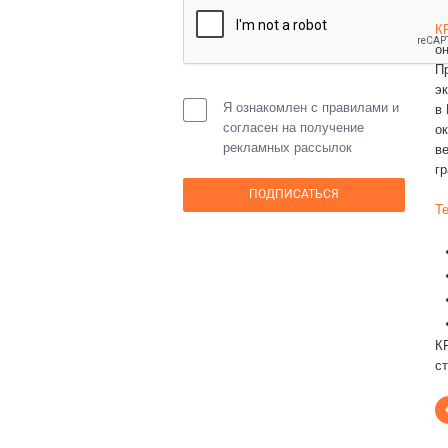
К
он
П
э
Я ознакомлен с правилами и
в
согласен на получение
о
рекламных рассылок
в
г
Т
К
с