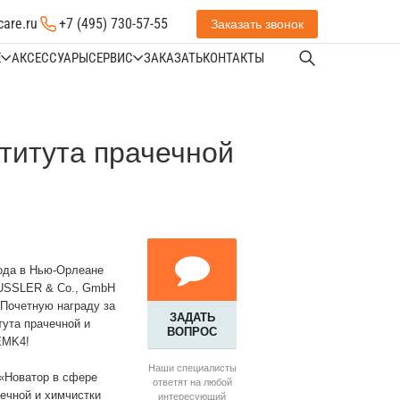
care.ru
+7 (495) 730-57-55
Заказать звонок
Е
АКСЕССУАРЫ
СЕРВИС
ЗАКАЗАТЬ
КОНТАКТЫ
титута прачечной
года в Нью-Орлеане
USSLER & Co., GmbH
«Почетную награду за
ЗАДАТЬ
тута прачечной и
ВОПРОС
EMK4!
Наши специалисты
 («Новатор в сфере
ответят на любой
чечной и химчистки
интересующий